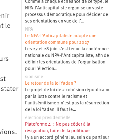
Comme à chaque échéance de ce type, le
NPA-l’Anticapitaliste organise un vaste
processus démocratique pour décider de
enir
ses orientations en vue de l’…
t le
NPA
Le NPA-l’Anticapitaliste adopte une
orientation commune pour 2027
Les 27 et 28 juin s’est tenue la conférence
nationale du NPA-l’Anticapitaliste, afin de
urs
définir les orientations de l’organisation
pour l’élection…
sionisme
st
Le retour de la loi Yadan ?
stater
Le projet de loi de « cohésion républicaine
par la lutte contre le racisme et
l’antisémitisme » n’est pas la résurrection
de la loi Yadan. Il faut le…
élection présidentielle
Plateforme 4 : Ne pas céder à la
résignation, faire de la politique
vions.
l y a un accord général au sein du parti sur