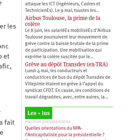
e
attaque les ICT (Ingénieurs, Cadres et
TechnicienEs). Le 9 mai, toustes les…
Airbus Toulouse, la prime de la
colère
er les
Le 8 juin, les salariéEs mobiliséEs d’Airbus
Toulouse poursuivent leur mouvement de
grève contre la baisse brutale de la prime
onc
de participation. Une mobilisation qui
o et
exprime la colère suscitée par le…
Grève au dépôt Transdev (ex-TRA)
fic,
Lundi 4 mai, les conducteurs et
conductrices de bus du dépôt Transdev de
Villepinte étaient en grève à l’appel du
syndicat CFDT. En cause, les conditions de
travail dégradées, avec, entre autres, la…
Les + lus
r
 fait
élection présidentielle
Quelles orientations du NPA-
de
l’Anticapitaliste pour la présidentielle ?