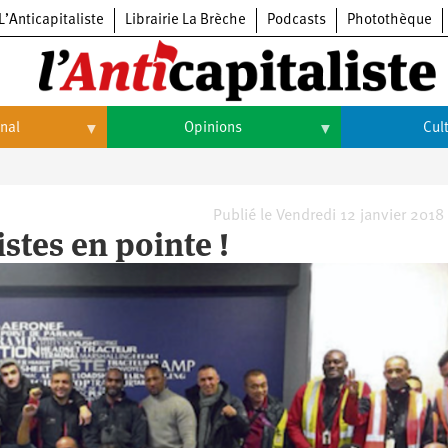
L’Anticapitaliste
Librairie La Brèche
Podcasts
Photothèque
onal
Opinions
Cul
Opinions
Culture
Histoire
Arts
Publié le Vendredi 12 janvier 2018
istes en pointe !
Cinéma
Expositions
Livres
Musique