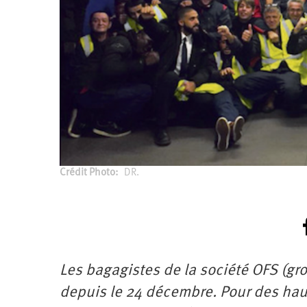
Santé
Hôpitaux
LGBTI
Amérique
du
Nord
Vidéos
SNCF
Amérique
latine
Dans
Services
Asie
mon
publics
département
Europe
Moyen-
Orient
Océanie
Crédit Photo
DR.
Les bagagistes de la société OFS (
depuis le 24 décembre. Pour des hauss