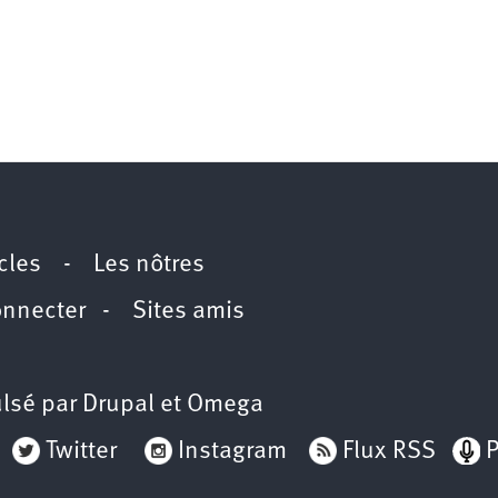
icles
-
Les nôtres
onnecter
-
Sites amis
lsé par
Drupal
et
Omega
Twitter
Instagram
Flux RSS