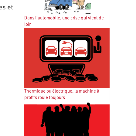
es et
Dans l’automobile, une crise qui vient de
loin
Thermique ou électrique, la machine à
profits roule toujours