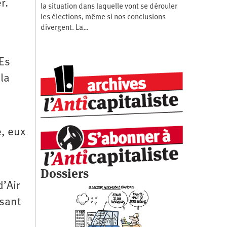
r.
la situation dans laquelle vont se dérouler
les élections, même si nos conclusions
divergent. La…
éEs
la
e, eux
Dossiers
’Air
usant