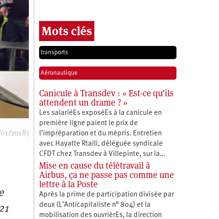
Mots clés
transports
Aéronautique
Canicule à Transdev : « Est-ce qu’ils
attendent un drame ? »
Les salariéEs exposéEs à la canicule en
première ligne paient le prix de
/01/2018)
l’impréparation et du mépris. Entretien
avec Hayatte Rtaili, déléguée syndicale
CFDT chez Transdev à Villepinte, sur la…
Mise en cause du télétravail à
Airbus, ça ne passe pas comme une
lettre à la Poste
e
Après la prime de participation divisée par
deux (L’Anticapitaliste n° 804) et la
21
mobilisation des ouvrièrEs, la direction