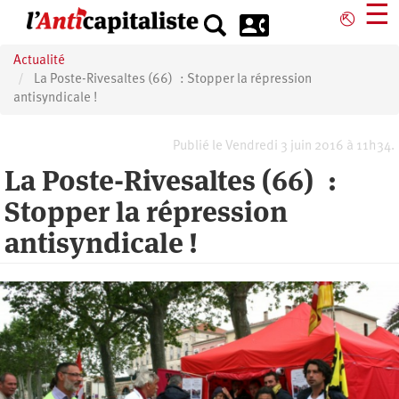
Aller
☰
⎋
au
contenu
Actualité
principal
La Poste-Rivesaltes (66) : Stopper la répression
antisyndicale !
Publié le Vendredi 3 juin 2016 à 11h34.
La Poste-Rivesaltes (66) :
Stopper la répression
antisyndicale !