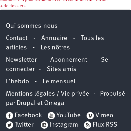
Mobilisé·e·s pour les salaires et les conditions de travail !
+ de dossiers
Qui sommes-nous
Contact
-
Annuaire
-
Tous les
articles
-
Les nôtres
Newsletter
-
Abonnement
-
Se
connecter
-
Sites amis
L’hebdo
-
Le mensuel
Mentions légales / Vie privée
- Propulsé
par
Drupal
et
Omega
Facebook
YouTube
Vimeo
Twitter
Instagram
Flux RSS