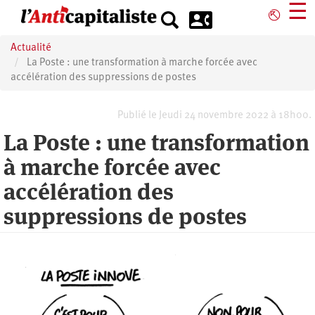
Aller
☰
⎋
au
contenu
Actualité
principal
La Poste : une transformation à marche forcée avec
accélération des suppressions de postes
Publié le Jeudi 24 novembre 2022 à 18h00.
La Poste : une transformation
à marche forcée avec
accélération des
suppressions de postes