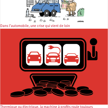
Dans l’automobile, une crise qui vient de loin
Thermique ou électrique, la machine à profits roule toujours