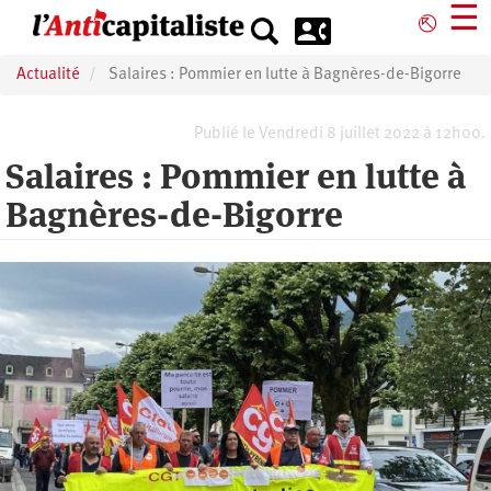
Aller
☰
⎋
au
contenu
Actualité
Salaires : Pommier en lutte à Bagnères-de-Bigorre
principal
Publié le Vendredi 8 juillet 2022 à 12h00.
Salaires : Pommier en lutte à
Bagnères-de-Bigorre