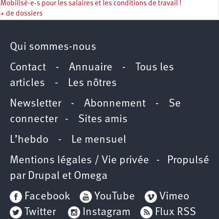
Mobilisé·e·s pour les salaires et les conditions de travail !
+ de dossiers
Qui sommes-nous
Contact
-
Annuaire
-
Tous les
articles
-
Les nôtres
Newsletter
-
Abonnement
-
Se
connecter
-
Sites amis
L’hebdo
-
Le mensuel
Mentions légales / Vie privée
- Propulsé
par
Drupal
et
Omega
Facebook
YouTube
Vimeo
Twitter
Instagram
Flux RSS