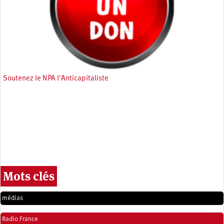
Soutenez le NPA l'Anticapitaliste
Mots clés
médias
Radio France