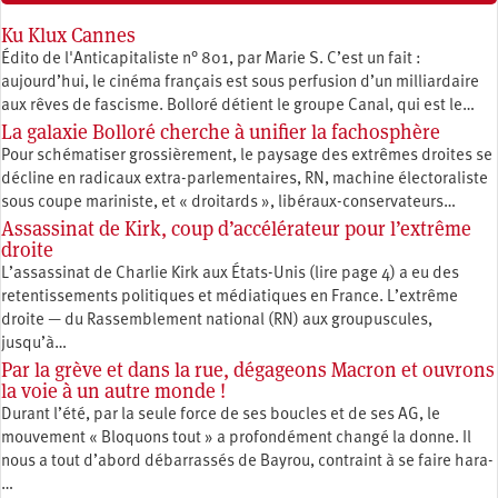
Ku Klux Cannes
Édito de l'Anticapitaliste n° 801, par Marie S. C’est un fait :
aujourd’hui, le cinéma français est sous perfusion d’un milliardaire
aux rêves de fascisme. Bolloré détient le groupe Canal, qui est le…
La galaxie Bolloré cherche à unifier la fachosphère
Pour schématiser grossièrement, le paysage des extrêmes droites se
décline en radicaux extra-parlementaires, RN, machine électoraliste
sous coupe mariniste, et « droitards », libéraux-conservateurs…
Assassinat de Kirk, coup d’accélérateur pour l’extrême
droite
L’assassinat de Charlie Kirk aux États-Unis (lire page 4) a eu des
retentissements politiques et médiatiques en France. L’extrême
droite — du Rassemblement national (RN) aux groupuscules,
jusqu’à…
Par la grève et dans la rue, dégageons Macron et ouvrons
la voie à un autre monde !
Durant l’été, par la seule force de ses boucles et de ses AG, le
mouvement « Bloquons tout » a profondément changé la donne. Il
nous a tout d’abord débarrassés de Bayrou, contraint à se faire hara-
…