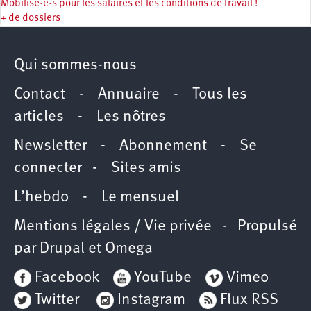
Mobilisé·e·s pour les salaires et les conditions de travail !
+ de dossiers
Qui sommes-nous
Contact
-
Annuaire
-
Tous les
articles
-
Les nôtres
Newsletter
-
Abonnement
-
Se
connecter
-
Sites amis
L’hebdo
-
Le mensuel
Mentions légales / Vie privée
- Propulsé
par
Drupal
et
Omega
Facebook
YouTube
Vimeo
Twitter
Instagram
Flux RSS