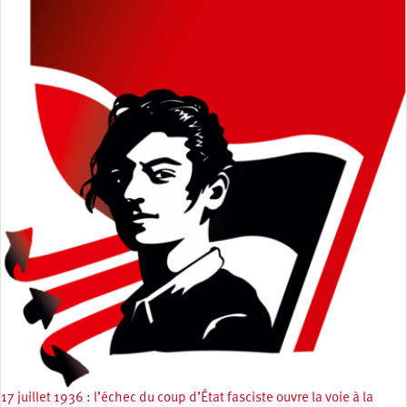
17 juillet 1936 : l’échec du coup d’État fasciste ouvre la voie à la