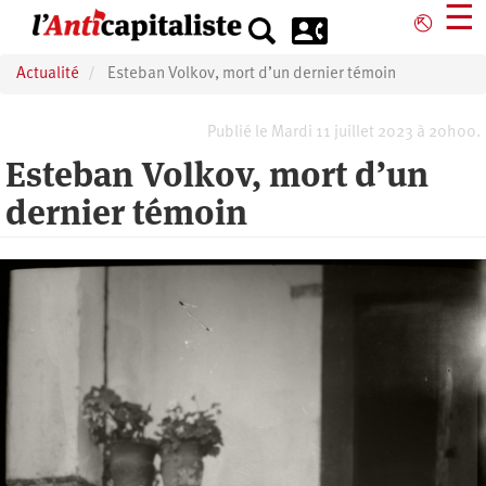
Aller
☰
⎋
au
contenu
Actualité
Esteban Volkov, mort d’un dernier témoin
principal
Publié le Mardi 11 juillet 2023 à 20h00.
Esteban Volkov, mort d’un
dernier témoin