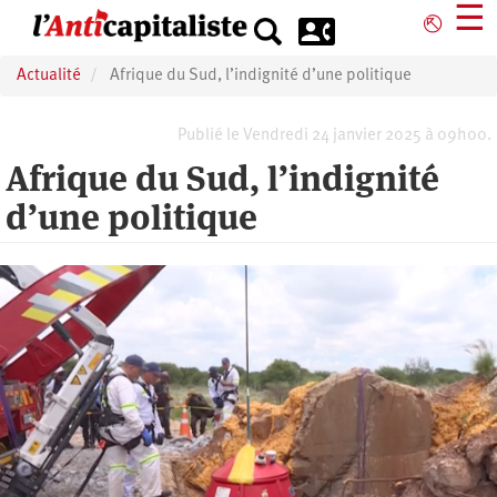
Aller
☰
⎋
au
contenu
Actualité
Afrique du Sud, l’indignité d’une politique
principal
Publié le Vendredi 24 janvier 2025 à 09h00.
Afrique du Sud, l’indignité
d’une politique