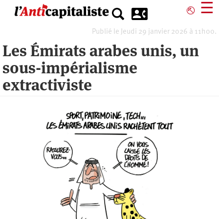
Aller
☰
⎋
au
contenu
Publié le Jeudi 29 janvier 2026 à 11h00.
principal
Les Émirats arabes unis, un
sous-impérialisme
extractiviste