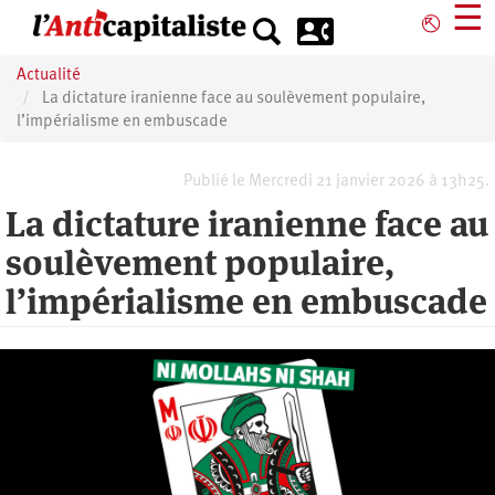
Aller
☰
⎋
au
contenu
Actualité
principal
La dictature iranienne face au soulèvement populaire,
l’impérialisme en embuscade
Publié le Mercredi 21 janvier 2026 à 13h25.
La dictature iranienne face au
soulèvement populaire,
l’impérialisme en embuscade