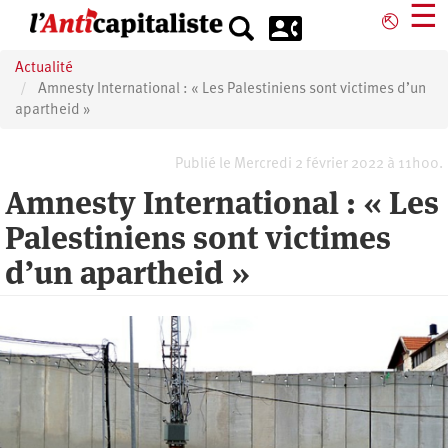
Aller
☰
⎋
au
contenu
Actualité
principal
Amnesty International : « Les Palestiniens sont victimes d’un
apartheid »
Publié le Mercredi 2 février 2022 à 11h00.
Amnesty International : « Les
Palestiniens sont victimes
d’un apartheid »