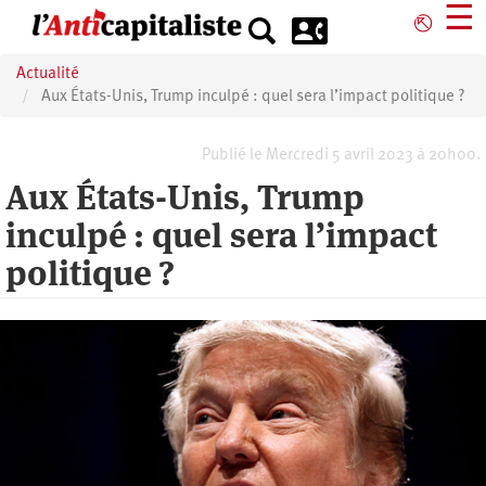
Aller
☰
⎋
au
contenu
Actualité
principal
Aux États-Unis, Trump inculpé : quel sera l’impact politique ?
Publié le Mercredi 5 avril 2023 à 20h00.
Aux États-Unis, Trump
inculpé : quel sera l’impact
politique ?