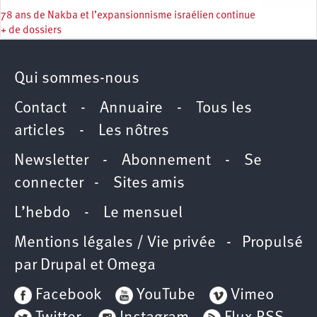
78 ans de Nakba et l’expansionnisme israélien continue
+ de dossiers
Qui sommes-nous
Contact
-
Annuaire
-
Tous les
articles
-
Les nôtres
Newsletter
-
Abonnement
-
Se
connecter
-
Sites amis
L’hebdo
-
Le mensuel
Mentions légales / Vie privée
- Propulsé
par
Drupal
et
Omega
Facebook
YouTube
Vimeo