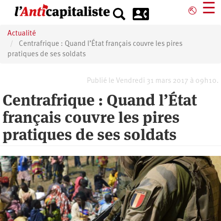
Aller
☰
⎋
au
contenu
Actualité
principal
Centrafrique : Quand l’État français couvre les pires
pratiques de ses soldats
Publié le Vendredi 31 mars 2017 à 09h10.
Centrafrique : Quand l’État
français couvre les pires
pratiques de ses soldats