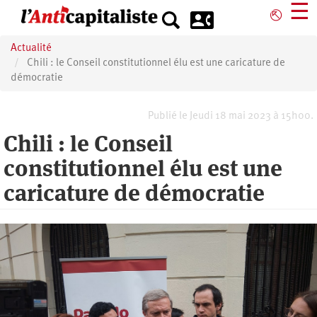
Aller
☰
⎋
au
contenu
Actualité
principal
Chili : le Conseil constitutionnel élu est une caricature de
démocratie
Publié le Jeudi 18 mai 2023 à 15h00.
Chili : le Conseil
constitutionnel élu est une
caricature de démocratie