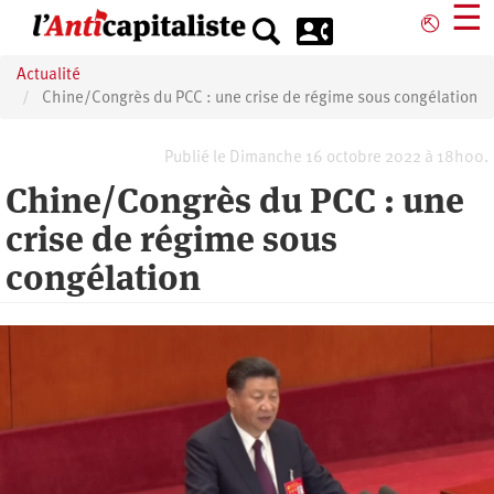
Aller
☰
⎋
au
contenu
Actualité
principal
Chine/Congrès du PCC : une crise de régime sous congélation
Publié le Dimanche 16 octobre 2022 à 18h00.
Chine/Congrès du PCC : une
crise de régime sous
congélation