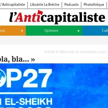
L’Anticapitaliste
Librairie La Brèche
Podcasts
Photothèque
onal
Opinions
Cul
Opinions
Culture
Histoire
Arts
Publié le Mercredi 16 novembre 2022 
bla, bla… »
Cinéma
Expositions
Livres
Musique