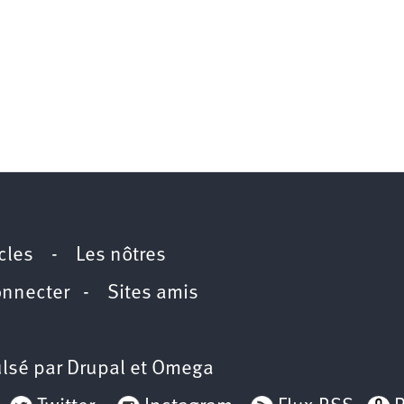
icles
-
Les nôtres
onnecter
-
Sites amis
lsé par
Drupal
et
Omega