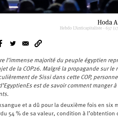
Hoda 
Hebdo L’Anticapitaliste - 637 (17
 dire l’immense majorité du peuple égyptien rep
jet de la COP26. Malgré la propagande sur le r
iculièrement de Sissi dans cette COP, personne
s d’EgyptienEs est de savoir comment manger à
nts.
xsangue et a dû pour la deuxième fois en six 
rdu 54 % de sa valeur, condition à l’obtention