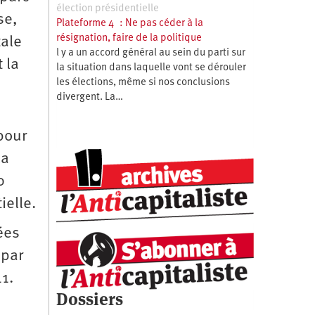
élection présidentielle
se,
Plateforme 4 : Ne pas céder à la
résignation, faire de la politique
tale
l y a un accord général au sein du parti sur
 la
la situation dans laquelle vont se dérouler
les élections, même si nos conclusions
divergent. La…
pour
la
0
ielle.
ées
 par
1.
Dossiers