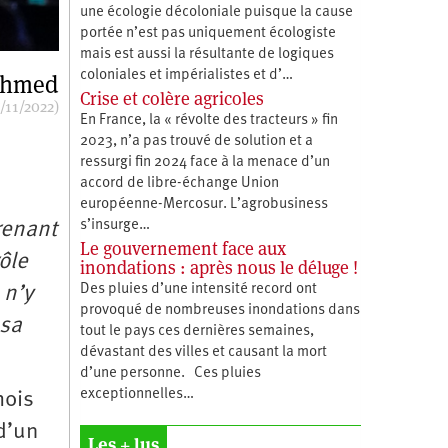
une écologie décoloniale puisque la cause
portée n’est pas uniquement écologiste
mais est aussi la résultante de logiques
coloniales et impérialistes et d’…
Ahmed
Crise et colère agricoles
/11/2022)
En France, la « révolte des tracteurs » fin
2023, n’a pas trouvé de solution et a
ressurgi fin 2024 face à la menace d’un
accord de libre-échange Union
européenne-Mercosur. L’agrobusiness
s’insurge…
renant
Le gouvernement face aux
ôle
inondations : après nous le déluge !
Des pluies d’une intensité record ont
 n’y
provoqué de nombreuses inondations dans
 sa
tout le pays ces dernières semaines,
dévastant des villes et causant la mort
d’une personne. Ces pluies
exceptionnelles…
mois
 d’un
Les + lus