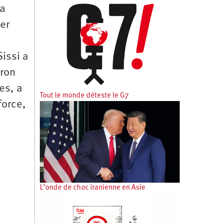
aa
er
issi a
cron
es, a
Tout le monde déteste le G7
force,
L’onde de choc iranienne en Asie