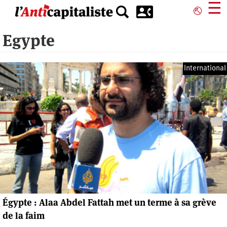
Aller
☰
⎋
au
contenu
Egypte
principal
International
Égypte : Alaa Abdel Fattah met un terme à sa grève
de la faim