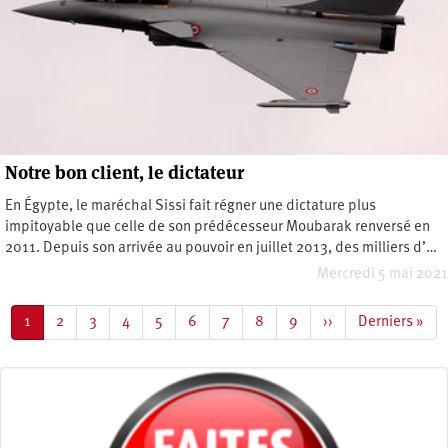
Notre bon client, le dictateur
En Égypte, le maréchal Sissi fait régner une dictature plus
impitoyable que celle de son prédécesseur Moubarak renversé en
2011. Depuis son arrivée au pouvoir en juillet 2013, des milliers d’…
Mercredi 5 mai 2021
Pagination
Page
1
Page
2
Page
3
Page
4
Page
5
Page
6
Page
7
Page
8
Page
9
Page
››
Dernière
Derniers »
courante
suivante
page