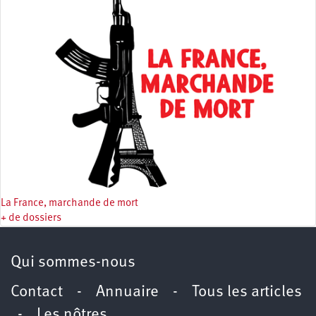
La France, marchande de mort
+ de dossiers
Qui sommes-nous
Contact
-
Annuaire
-
Tous les articles
-
Les nôtres