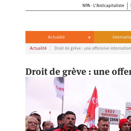
NPA - L’Anticapitaliste
Aller
au
contenu
principal
Actualité
Internati
Actualité
Droit de grève : une offensive internatio
Actualité
International
Politique
Brésil
Droit de grève : une off
Entreprises
Chine
Oppressions
Entreprises
États-
Unis
Économie
Automobile
Oppressions
Continents
Écologie
Aéronautique
Antiracisme
Continents
Éducation
Commerce
Féminisme
Afrique