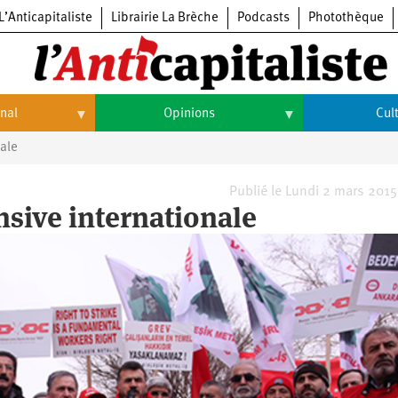
L’Anticapitaliste
Librairie La Brèche
Podcasts
Photothèque
onal
Opinions
Cul
nale
Opinions
Culture
Histoire
Arts
Publié le Lundi 2 mars 2015
ensive internationale
Cinéma
Expositions
Livres
Musique