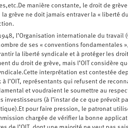
es,etc.De manière constante, le droit de grève
: la grève ne doit jamais entraver la « liberté d
ction.
1948, l’Organisation internationale du travail (
nombre de ses « conventions fondamentales »
rantir la liberté syndicale et à protéger les droi
ment du droit de grève, mais l’OIT considère qu
syndicale.Cette interprétation est contestée de
 à l’OIT, représentants qui refusent de reconn
damental et voudraient le soumettre au respec
s investisseurs (à l’instar de ce que prévoit pa
tique).Et pour faire pression, le patronat utili
ommission chargée de vérifier la bonne applica
es de l’OIT, dont une majorité ne veut pas sais