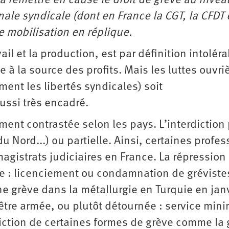
à remettre en cause le droit de grève au nivea
ale syndicale (dont en France la CGT, la CFDT 
de mobilisation en réplique.
ail et la production, est par définition intolér
 à la source des profits. Mais les luttes ouvri
ment les libertés syndicales) soit
ssi très encadré.
ment contrastée selon les pays. L’interdiction
u Nord...) ou partielle. Ainsi, certaines profes
gistrats judiciaires en France. La répression
cte : licenciement ou condamnation de gréviste
 grève dans la métallurgie en Turquie en janv
i être armée, ou plutôt détournée : service mi
diction de certaines formes de grève comme la 