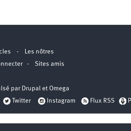
icles
-
Les nôtres
onnecter
-
Sites amis
lsé par
Drupal
et
Omega
Twitter
Instagram
Flux RSS