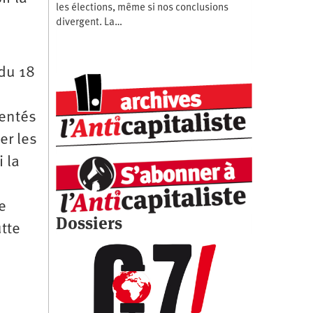
les élections, même si nos conclusions
divergent. La…
I
 du 18
sentés
er les
 la
e
Dossiers
utte