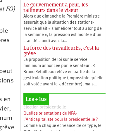
u
Le gouvernement a peur, les
et FO)
raffineurs dans le viseur
Alors que dimanche la Première ministre
assurait que la situation des stations-
service allait « s’améliorer tout au long de
able
la semaine », la pression est montée d’un
ères
cran dès lundi avec la…
La force des travailleurEs, c’est la
grève
La proposition de loi sur le service
minimum annoncée par le sénateur LR
 peut
Bruno Retailleau relève en partie de la
gesticulation politique (impossible qu’elle
sions
soit votée avant le 5 décembre), mais…
Les + lus
s en
élection présidentielle
ier,
Quelles orientations du NPA-
nimum
l’Anticapitaliste pour la présidentielle ?
Comme à chaque échéance de ce type, le
grève