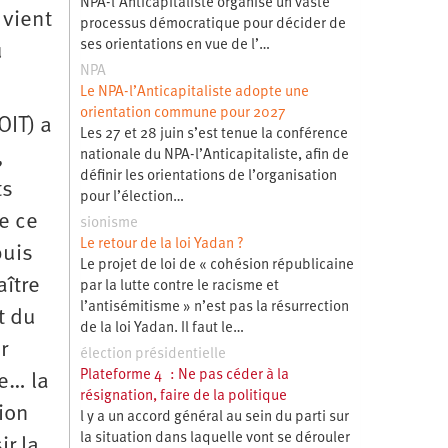
NPA-l’Anticapitaliste organise un vaste
 vient
processus démocratique pour décider de
ses orientations en vue de l’…
u
NPA
Le NPA-l’Anticapitaliste adopte une
orientation commune pour 2027
OIT) a
Les 27 et 28 juin s’est tenue la conférence
,
nationale du NPA-l’Anticapitaliste, afin de
définir les orientations de l’organisation
ts
pour l’élection…
e ce
sionisme
Le retour de la loi Yadan ?
puis
Le projet de loi de « cohésion républicaine
aître
par la lutte contre le racisme et
l’antisémitisme » n’est pas la résurrection
t du
de la loi Yadan. Il faut le…
r
élection présidentielle
Plateforme 4 : Ne pas céder à la
se… la
résignation, faire de la politique
tion
l y a un accord général au sein du parti sur
la situation dans laquelle vont se dérouler
ir la