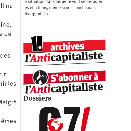
la situation dans laquelle vont se dérouler
Il ne
les élections, même si nos conclusions
divergent. La…
sine,
se de
 des
nir
ir les
Dossiers
Malgré
-mêmes