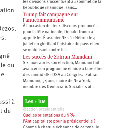
les divisions s’accentuent au sommet de la
République islamique, sans…
cation
Trump fait campagne sur
l’anticommunisme
À l’occasion de deux discours prononcés
Bezos,
pour la fête nationale, Donald Trump a
rs.
appelé les ÉtasunienNEs à célébrer le 4
juillet en glorifiant l’histoire du pays et en
se mobilisant contre le…
igné
Les succès de Zohran Mamdani
Six mois après son élection, Mamdani fait
ble du
avancer son programme et aide à faire élire
ne
des candidatEs DSA au Congrès. Zohran
Mamdani, 34 ans, maire de New York,
membre des Democratic Socialists of…
Les + lus
ussi à
élection présidentielle
t de
Quelles orientations du NPA-
l’Anticapitaliste pour la présidentielle ?
Comme à chaque échéance de ce type, le