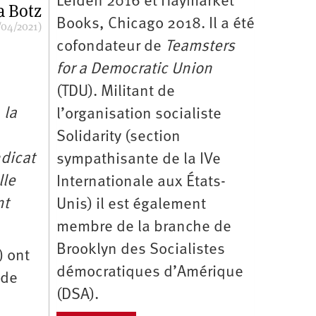
Leiden 2016 et Haymarket
a Botz
Books, Chicago 2018. Il a été
/04/2021)
cofondateur de
Teamsters
for a Democratic Union
(TDU). Militant de
 la
l’organisation socialiste
Solidarity (section
ndicat
sympathisante de la IVe
lle
Internationale aux États-
nt
Unis) il est également
membre de la branche de
Brooklyn des Socialistes
) ont
démocratiques d’Amérique
 de
(DSA).