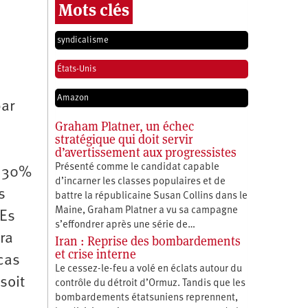
Mots clés
syndicalisme
États-Unis
Amazon
par
Graham Platner, un échec
stratégique qui doit servir
d’avertissement aux progressistes
Présenté comme le candidat capable
i 30%
d’incarner les classes populaires et de
s
battre la républicaine Susan Collins dans le
Maine, Graham Platner a vu sa campagne
rEs
s’effondrer après une série de…
ra
Iran : Reprise des bombardements
et crise interne
 cas
Le cessez-le-feu a volé en éclats autour du
soit
contrôle du détroit d’Ormuz. Tandis que les
bombardements étatsuniens reprennent,