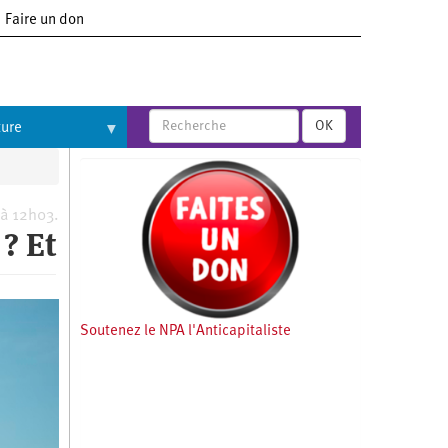
Faire un don
OK
ture
 à 12h03.
? Et
Soutenez le NPA l'Anticapitaliste