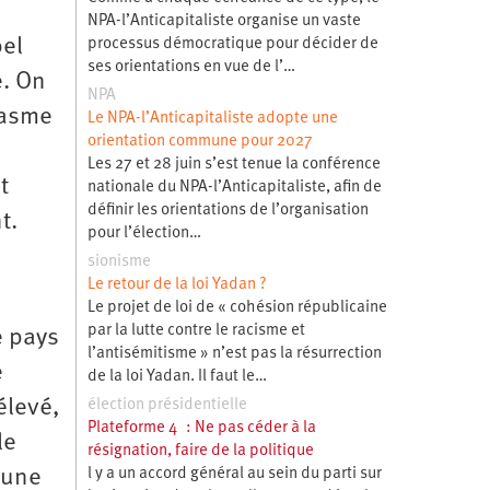
NPA-l’Anticapitaliste organise un vaste
el
processus démocratique pour décider de
ses orientations en vue de l’…
e. On
NPA
iasme
Le NPA-l’Anticapitaliste adopte une
orientation commune pour 2027
Les 27 et 28 juin s’est tenue la conférence
t
nationale du NPA-l’Anticapitaliste, afin de
définir les orientations de l’organisation
t.
pour l’élection…
sionisme
Le retour de la loi Yadan ?
Le projet de loi de « cohésion républicaine
par la lutte contre le racisme et
e pays
l’antisémitisme » n’est pas la résurrection
e
de la loi Yadan. Il faut le…
élevé,
élection présidentielle
Plateforme 4 : Ne pas céder à la
le
résignation, faire de la politique
 une
l y a un accord général au sein du parti sur