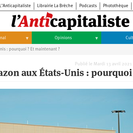
L’Anticapitaliste
Librairie La Brèche
Podcasts
Photothèque
onal
Opinions
Cul
is : pourquoi ? Et maintenant ?
Opinions
Culture
Histoire
Arts
Publié le Mardi 13 avril 2021
zon aux États-Unis : pourquoi 
Cinéma
Expositions
Livres
Musique