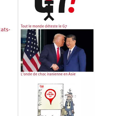
Tout le monde déteste le G7
cats-
L’onde de choc iranienne en Asie