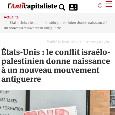
Aller
☰
⎋
au
contenu
Actualité
principal
États-Unis : le conflit israélo-palestinien donne naissance à
un nouveau mouvement antiguerre
Publié le Jeudi 26 octobre 2023 à 17h00.
États-Unis : le conflit israélo-
palestinien donne naissance
à un nouveau mouvement
antiguerre