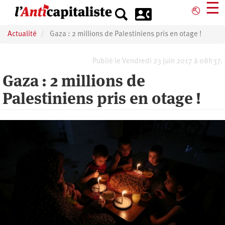
Aller
☰
⎋
au
contenu
Actualité
Gaza : 2 millions de Palestiniens pris en otage !
principal
Publié le Vendredi 23 juin 2017 à 08h37.
Gaza : 2 millions de
Palestiniens pris en otage !