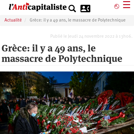
Aller
☰
⎋
au
contenu
Actualité
Grèce: il y a 49 ans, le massacre de Polytechnique
principal
Publié le Jeudi 24 novembre 2022 à 13h06.
Grèce: il y a 49 ans, le
massacre de Polytechnique