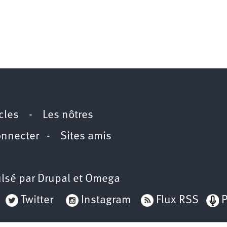
icles
-
Les nôtres
onnecter
-
Sites amis
lsé par
Drupal
et
Omega
Twitter
Instagram
Flux RSS