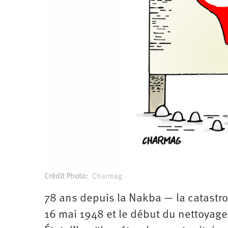
Santé
Hôpitaux
LGBTI
Amérique
du
Nord
Vidéos
SNCF
Amérique
latine
Dans
Services
Asie
mon
publics
département
Europe
Moyen-
Orient
Océanie
Crédit Photo
Charmag
78 ans depuis la Nakba — la catastrop
16 mai 1948 et le début du nettoyage