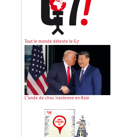
Tout le monde déteste le G7
L’onde de choc iranienne en Asie