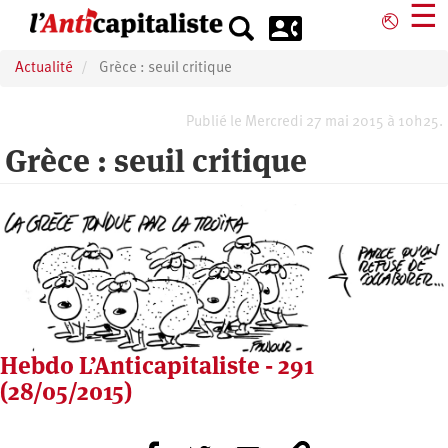
Aller
☰
⎋
au
contenu
Actualité
Grèce : seuil critique
principal
Publié le Mercredi 27 mai 2015 à 10h25.
Grèce : seuil critique
Hebdo L’Anticapitaliste - 291
(28/05/2015)