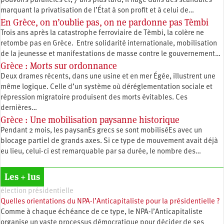
pouvoirs parallèles et, 7 ans plus tard, il nage dans des scandales
marquant la privatisation de l’État à son profit et à celui de…
En Grèce, on n’oublie pas, on ne pardonne pas Tèmbi
Trois ans après la catastrophe ferroviaire de Tèmbi, la colère ne
retombe pas en Grèce. Entre solidarité internationale, mobilisation
de la jeunesse et manifestations de masse contre le gouvernement…
Grèce : Morts sur ordonnance
Deux drames récents, dans une usine et en mer Égée, illustrent une
même logique. Celle d’un système où déréglementation sociale et
répression migratoire produisent des morts évitables. Ces
dernières…
Grèce : Une mobilisation paysanne historique
Pendant 2 mois, les paysanEs grecs se sont mobiliséEs avec un
blocage partiel de grands axes. Si ce type de mouvement avait déjà
eu lieu, celui-ci est remarquable par sa durée, le nombre des…
Les + lus
élection présidentielle
Quelles orientations du NPA-l’Anticapitaliste pour la présidentielle ?
Comme à chaque échéance de ce type, le NPA-l’Anticapitaliste
organise un vaste processus démocratique pour décider de ses