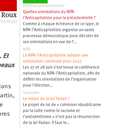
élection présidentielle
Quelles orientations du NPA-
 Roux
l’Anticapitaliste pour la présidentielle ?
/10/2025)
Comme à chaque échéance de ce type, le
NPA-l’Anticapitaliste organise un vaste
processus démocratique pour décider de
ses orientations en vue de l’…
NPA
 Et
Le NPA-l’Anticapitaliste adopte une
orientation commune pour 2027
mbeaux
Les 27 et 28 juin s’est tenue la conférence
nationale du NPA-l’Anticapitaliste, afin de
définir les orientations de l’organisation
pour l’élection…
dans
sionisme
artin,
Le retour de la loi Yadan ?
e
Le projet de loi de « cohésion républicaine
par la lutte contre le racisme et
bres
l’antisémitisme » n’est pas la résurrection
de la loi Yadan. Il faut le…