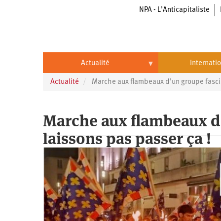
NPA - L’Anticapitaliste
Aller
au
contenu
principal
Actualité
Internati
Actualité
Marche aux flambeaux d’un groupe fascist
Actualité
International
Politique
Brésil
Marche aux flambeaux d’
Entreprises
Chine
laissons pas passer ça !
Oppressions
Entreprises
États-
Unis
Économie
Automobile
Oppressions
Continents
Écologie
Aéronautique
Antiracisme
Continents
Éducation
Commerce
Féminisme
Afrique