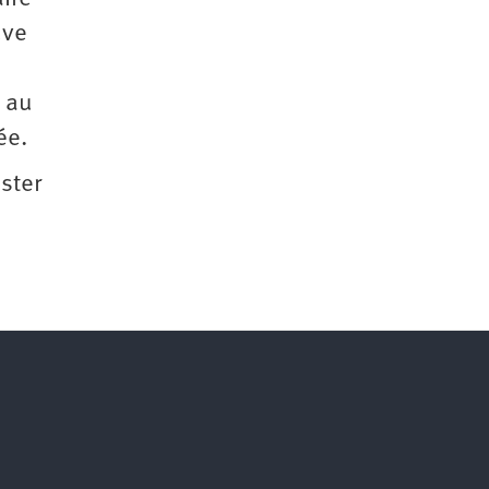
uve
s au
ée.
ster