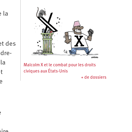
 la
et des
dre-
la
Malcolm X et le combat pour les droits
t
civiques aux États-Unis
+ de dossiers
e
e
aire