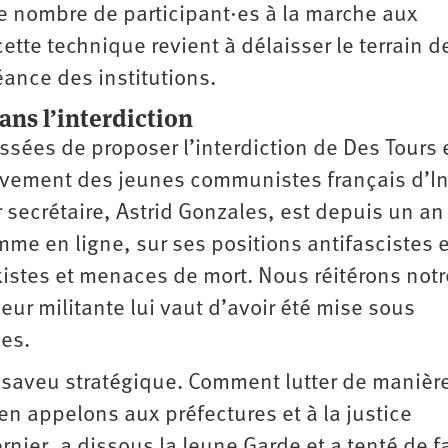
le nombre de participant·es à la marche aux
ette technique revient à délaisser le terrain de
séance des institutions.
ans l’interdiction
ssées de proposer l’interdiction de Des Tours 
uvement des jeunes communistes français d’In
r secrétaire, Astrid Gonzales, est depuis un an 
e en ligne, sur ses positions antifascistes e
istes et menaces de mort. Nous réitérons notr
eur militante lui vaut d’avoir été mise sous
ues.
saveu stratégique. Comment lutter de manièr
en appelons aux préfectures et à la justice
nier, a dissous la Jeune Garde et a tenté de f