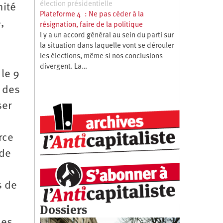
élection présidentielle
nité
Plateforme 4 : Ne pas céder à la
,
résignation, faire de la politique
l y a un accord général au sein du parti sur
la situation dans laquelle vont se dérouler
les élections, même si nos conclusions
divergent. La…
 le 9
, des
ser
rce
ide
s de
Dossiers
des