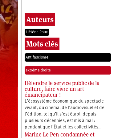
Auteurs
Hélène Roux
Mots clés
Antifascisme
extrême droite
Défendre le service public de la
culture, faire vivre un art
émancipateur !
L’écosystème économique du spectacle
vivant, du cinéma, de l’audiovisuel et de
l’édition, tel qu’il s’est établi depuis
plusieurs décennies, est mis à mal :
pendant que l’État et les collectivités…
Marine Le Pen condamnée et