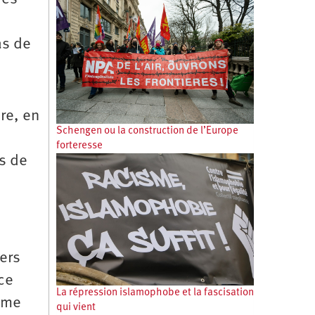
as de
re, en
Schengen ou la construction de l’Europe
forteresse
as de
ers
ce
La répression islamophobe et la fascisation
rême
qui vient