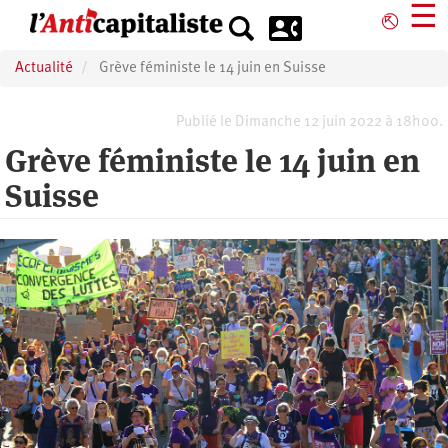
Aller
☰
⎋
au
contenu
Actualité
Grève féministe le 14 juin en Suisse
principal
Publié le Dimanche 12 juin 2022 à 18h00.
Grève féministe le 14 juin en
Suisse