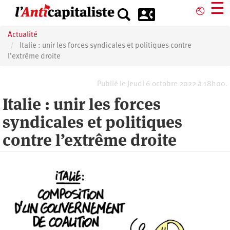
Aller
☰
⎋
au
contenu
Actualité
principal
Italie : unir les forces syndicales et politiques contre
l’extrême droite
Publié le Jeudi 6 octobre 2022 à 18h00.
Italie : unir les forces
syndicales et politiques
contre l’extrême droite