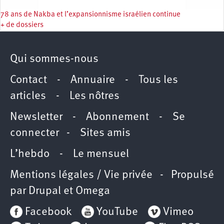
78 ans de Nakba et l’expansionnisme israélien continue
+ de dossiers
Qui sommes-nous
Contact
-
Annuaire
-
Tous les
articles
-
Les nôtres
Newsletter
-
Abonnement
-
Se
connecter
-
Sites amis
L’hebdo
-
Le mensuel
Mentions légales / Vie privée
- Propulsé
par
Drupal
et
Omega
Facebook
YouTube
Vimeo