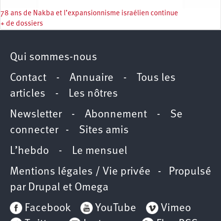
78 ans de Nakba et l’expansionnisme israélien continue
+ de dossiers
Qui sommes-nous
Contact
-
Annuaire
-
Tous les
articles
-
Les nôtres
Newsletter
-
Abonnement
-
Se
connecter
-
Sites amis
L’hebdo
-
Le mensuel
Mentions légales / Vie privée
- Propulsé
par
Drupal
et
Omega
Facebook
YouTube
Vimeo