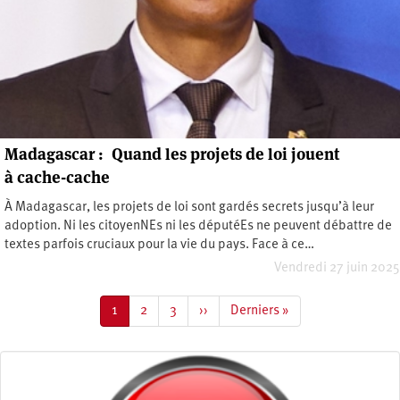
Madagascar : Quand les projets de loi jouent
à cache-cache
À Madagascar, les projets de loi sont gardés secrets jusqu’à leur
adoption. Ni les citoyenNEs ni les députéEs ne peuvent débattre de
textes parfois cruciaux pour la vie du pays. Face à ce…
Vendredi 27 juin 2025
Pagination
Page
1
Page
2
Page
3
Page
››
Dernière
Derniers »
courante
suivante
page