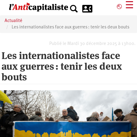
Aller
☰
⎋
au
contenu
Actualité
principal
Les internationalistes face aux guerres : tenir les deux bouts
Publié le Mardi 30 décembre 2025 à 13h00.
Les internationalistes face
aux guerres : tenir les deux
bouts