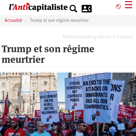
Aller
☰
⎋
au
contenu
Actualité
Trump et son régime meurtrier
principal
Publié le Jeudi 14 mai 2026 à 04h00.
Trump et son régime
meurtrier