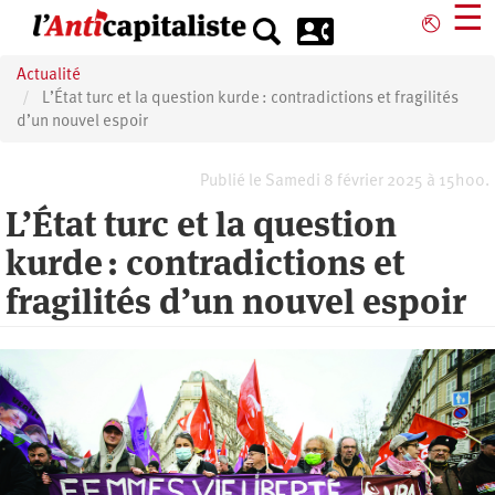
Aller
☰
⎋
au
contenu
Actualité
principal
L’État turc et la question kurde : contradictions et fragilités
d’un nouvel espoir
Publié le Samedi 8 février 2025 à 15h00.
L’État turc et la question
kurde : contradictions et
fragilités d’un nouvel espoir