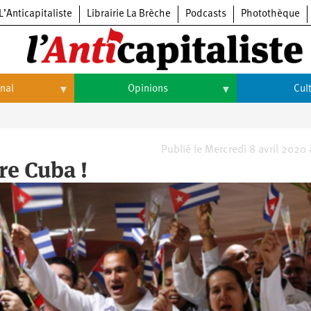
L’Anticapitaliste
Librairie La Brèche
Podcasts
Photothèque
onal
Opinions
Cul
Opinions
Culture
Histoire
Arts
Publié le Mercredi 8 avril 2020
re Cuba !
Cinéma
Expositions
Livres
Musique