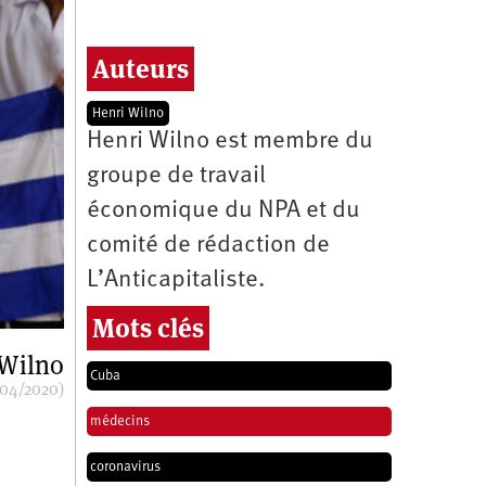
Auteurs
Henri Wilno
Henri Wilno est membre du
groupe de travail
économique du NPA et du
comité de rédaction de
L’Anticapitaliste.
Mots clés
 Wilno
Cuba
/04/2020)
médecins
coronavirus