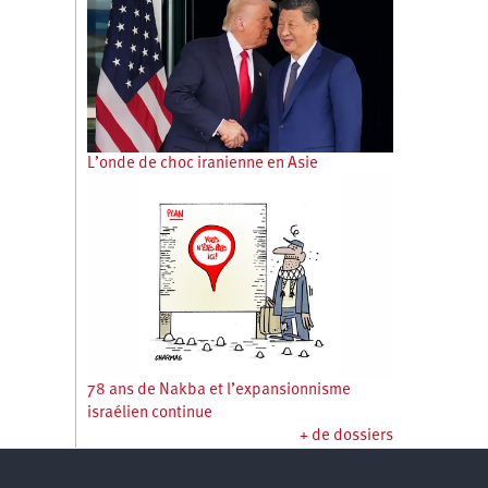
L’onde de choc iranienne en Asie
78 ans de Nakba et l’expansionnisme
israélien continue
+ de dossiers