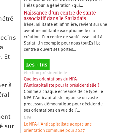
Hélas pour la génération /qui…
Naissance d’un centre de santé
associatif dans le Sarladais
nétré
Irène, militante et infirmière, revient sur une
aventure militante exceptionnelle : la
decins
création d’un centre de santé associatif à
Sarlat. Un exemple pour nous toutEs ! Le
ba
centre a ouvert ses portes…
. Et
Les + lus
élection présidentielle
Quelles orientations du NPA-
ner à
l’Anticapitaliste pour la présidentielle ?
Comme à chaque échéance de ce type, le
éral
NPA-l’Anticapitaliste organise un vaste
processus démocratique pour décider de
ses orientations en vue de l’…
ment
NPA
Le NPA-l’Anticapitaliste adopte une
é sur
orientation commune pour 2027