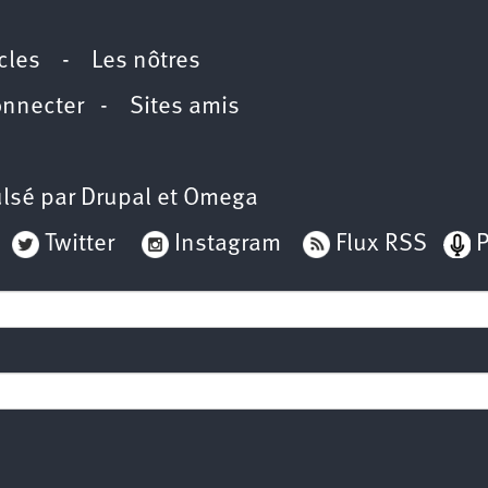
icles
-
Les nôtres
onnecter
-
Sites amis
lsé par
Drupal
et
Omega
Twitter
Instagram
Flux RSS