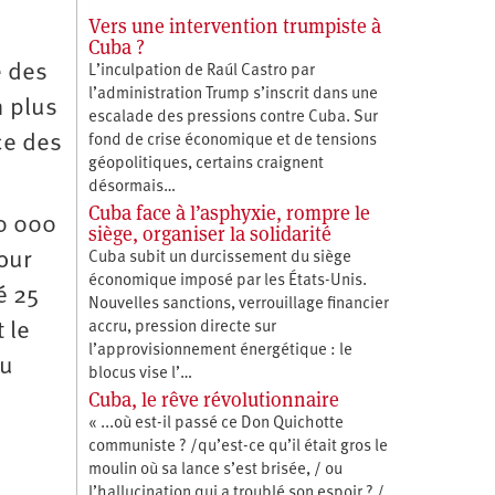
Vers une intervention trumpiste à
Cuba ?
e des
L’inculpation de Raúl Castro par
l’administration Trump s’inscrit dans une
n plus
escalade des pressions contre Cuba. Sur
ce des
fond de crise économique et de tensions
géopolitiques, certains craignent
désormais…
Cuba face à l’asphyxie, rompre le
10 000
siège, organiser la solidarité
our
Cuba subit un durcissement du siège
économique imposé par les États-Unis.
é 25
Nouvelles sanctions, verrouillage financier
accru, pression directe sur
 le
l’approvisionnement énergétique : le
au
blocus vise l’…
Cuba, le rêve révolutionnaire
« ...où est-il passé ce Don Quichotte
communiste ? /qu’est-ce qu’il était gros le
moulin où sa lance s’est brisée, / ou
l’hallucination qui a troublé son espoir ? /