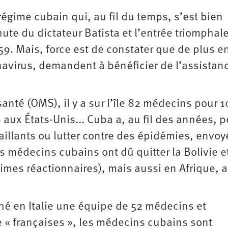
u régime cubain qui, au fil du temps, s’est bien
hute du dictateur Batista et l’entrée triomphal
59. Mais, force est de constater que de plus e
navirus, demandent à bénéficier de l’assistan
anté (OMS), il y a sur l’île 82 médecins pour 
 aux États-Unis... Cuba a, au fil des années, p
aillants ou lutter contre des épidémies, envoy
 médecins cubains ont dû quitter la Bolivie et
imes réactionnaires), mais aussi en Afrique, 
hé en Italie une équipe de 52 médecins et
e « françaises », les médecins cubains sont