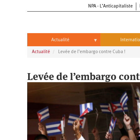
NPA - L’Anticapitaliste
Aller
au
contenu
principal
Actualité
Internati
Actualité
Levée de l’embargo contre Cuba !
Actualité
International
Politique
Brésil
Levée de l’embargo cont
Entreprises
Chine
Oppressions
Entreprises
États-
Unis
Économie
Automobile
Oppressions
Continents
Écologie
Aéronautique
Antiracisme
Continents
Éducation
Commerce
Féminisme
Afrique