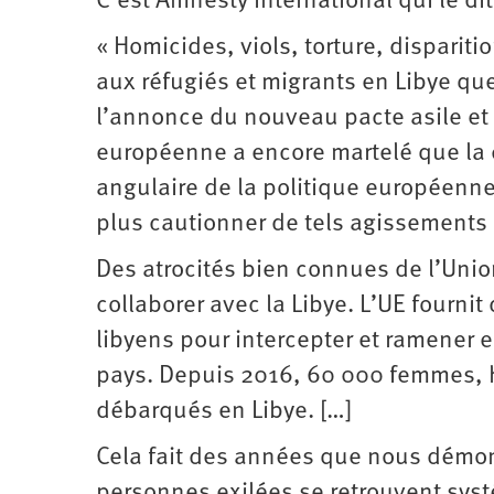
C’est Amnesty International qui le di
« Homicides, viols, torture, disparit
aux réfugiés et migrants en Libye qu
l’annonce du nouveau pacte asile et
européenne a encore martelé que la c
angulaire de la politique européenne
plus cautionner de tels agissements 
Des atrocités bien connues de l’Uni
collaborer avec la Libye. L’UE fourni
libyens pour intercepter et ramener e
pays. Depuis 2016, 60 000 femmes, h
débarqués en Libye. […]
Cela fait des années que nous démon
personnes exilées se retrouvent sy