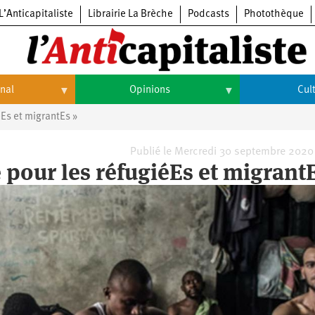
L’Anticapitaliste
Librairie La Brèche
Podcasts
Photothèque
onal
Opinions
Cul
iéEs et migrantEs »
Opinions
Culture
Histoire
Arts
Publié le Mercredi 30 septembre 2020
re pour les réfugiéEs et migrant
Cinéma
Expositions
Livres
Musique