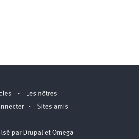
icles
-
Les nôtres
onnecter
-
Sites amis
lsé par
Drupal
et
Omega