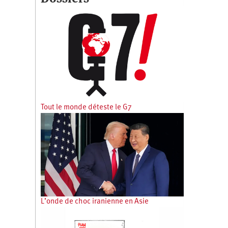
Tout le monde déteste le G7
L’onde de choc iranienne en Asie