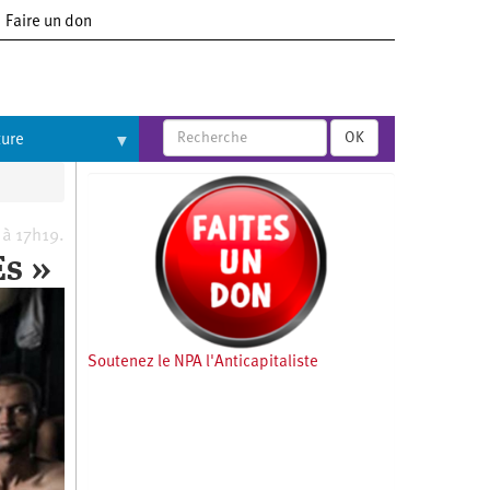
Faire un don
OK
ture
 à 17h19.
Es »
Soutenez le NPA l'Anticapitaliste