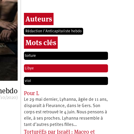
Auteurs
Rédaction l’Anticapitaliste hebdo
Mots clés
torture
Libye
viol
 hebdo
Pour L
/10/2020)
Le 29 mai dernier, Lyhanna, âgée de 11 ans,
disparaît à Fleurance, dans le Gers. Son
corps est retrouvé le 4 juin. Nous pensons à
elle, à ses proches. Lyhanna ressemble à
tant d’autres petites filles…
TorturéEs par Israël : Maceo et