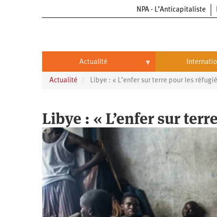
NPA - L’Anticapitaliste
Aller
au
contenu
principal
Actualité
Internati
Actualité
Libye : « L’enfer sur terre pour les réfug
Actualité
International
Politique
Brésil
Libye : « L’enfer sur ter
Entreprises
Chine
Oppressions
Entreprises
États-
Unis
Économie
Automobile
Oppressions
Continents
Écologie
Aéronautique
Antiracisme
Continents
Éducation
Commerce
Féminisme
Afrique