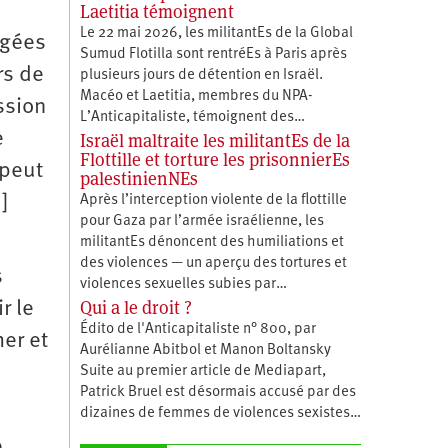
Laetitia témoignent
Le 22 mai 2026, les militantEs de la Global
igées
Sumud Flotilla sont rentréEs à Paris après
rs de
plusieurs jours de détention en Israël.
Macéo et Laetitia, membres du ‪NPA-
ssion
L’Anticapitaliste, témoignent des…
e
Israël maltraite les militantEs de la
Flottille et torture les prisonnierEs
 peut
palestinienNEs
]
Après l’interception violente de la flottille
pour Gaza par l’armée israélienne, les
militantEs dénoncent des humiliations et
des violences — un aperçu des tortures et
s
violences sexuelles subies par…
Qui a le droit ?
r le
Édito de l'Anticapitaliste n° 800, par
er et
Aurélianne Abitbol et Manon Boltansky
Suite au premier article de Mediapart,
Patrick Bruel est désormais accusé par des
dizaines de femmes de violences sexistes…
e