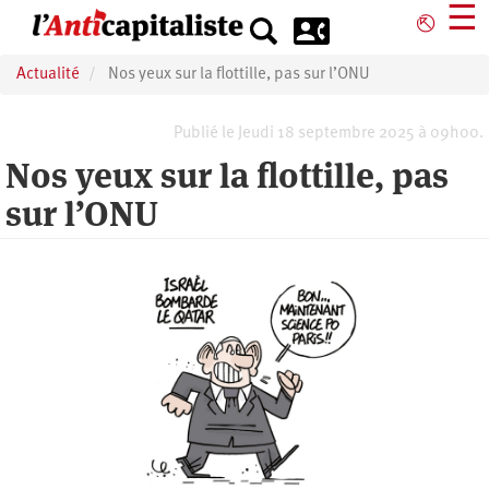
Aller
☰
⎋
au
contenu
Actualité
Nos yeux sur la flottille, pas sur l’ONU
principal
Publié le Jeudi 18 septembre 2025 à 09h00.
Nos yeux sur la flottille, pas
sur l’ONU