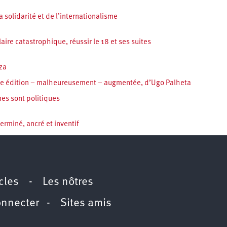
 solidarité et de l’internationalisme
aire catastrophique, réussir le 18 et ses suites
aza
elle édition – malheureusement – augmentée, d’Ugo Palheta
mes sont politiques
rminé, ancré et inventif
icles
-
Les nôtres
onnecter
-
Sites amis