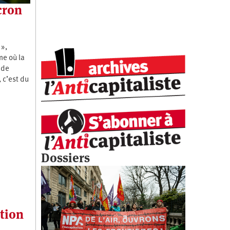
cron
 »,
me où la
 de
 c’est du
Dossiers
tion