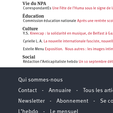
Vie du NPA
CorrespondantEs
Une Fête de l’Huma sous le signe de la
Éducation
Commission éducation nationale
Après une rentrée scol
Culture
Y.S.
Kneecap : la solidarité en musique, de Belfast à G
Cyrielle L. A.
La nouvelle internationale fasciste, nouv
Estelle Menu
Exposition. Nous autres : les images inti
Social
Rédaction l’Anticapitaliste hebdo
Un 10 septembre déte
Qui sommes-nous
Contact
-
Annuaire
-
Tous les art
Newsletter
-
Abonnement
-
Se c
L’hebdo
-
Le mensuel