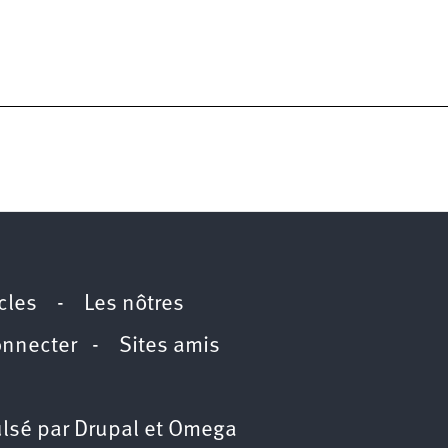
icles
-
Les nôtres
onnecter
-
Sites amis
lsé par
Drupal
et
Omega