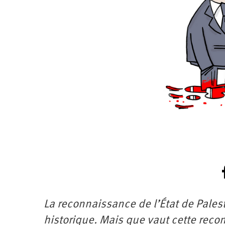
Santé
Hôpitaux
LGBTI
Amérique
du
Nord
Vidéos
SNCF
Amérique
latine
Dans
Services
Asie
mon
publics
département
Europe
Moyen-
Orient
Océanie
La reconnaissance de l’État de Pales
historique. Mais que vaut cette reco