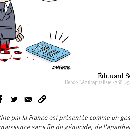
Édouard S
Hebdo L’Anticapitaliste - 768 (25
tine par la France est présentée comme un ge
nnaissance sans fin du génocide, de l’aparthei