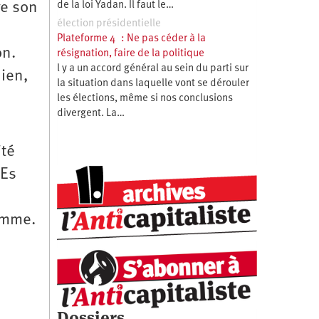
de la loi Yadan. Il faut le…
re son
élection présidentielle
Plateforme 4 : Ne pas céder à la
on.
résignation, faire de la politique
l y a un accord général au sein du parti sur
nien,
la situation dans laquelle vont se dérouler
les élections, même si nos conclusions
divergent. La…
ité
nEs
omme.
Dossiers