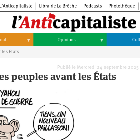
L’Anticapitaliste
Librairie La Brèche
Podcasts
Photothèque
onal
Opinions
Cul
 les États
Opinions
Culture
Histoire
Arts
Publié le Mercredi 24 septembre 2025
es peuples avant les États
Cinéma
Expositions
Livres
Musique