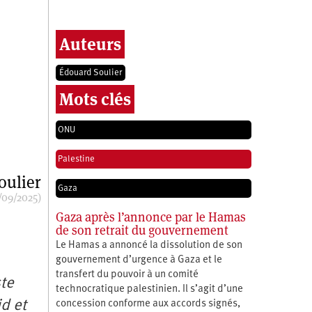
Auteurs
Édouard Soulier
Mots clés
ONU
Palestine
oulier
Gaza
/09/2025)
Gaza après l’annonce par le Hamas
de son retrait du gouvernement
Le Hamas a annoncé la dissolution de son
gouvernement d’urgence à Gaza et le
transfert du pouvoir à un comité
ste
technocratique palestinien. Il s’agit d’une
d et
concession conforme aux accords signés,