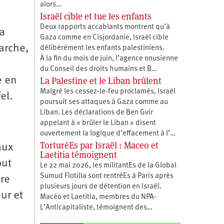
alors…
Israël cible et tue les enfants
Deux rapports accablants montrent qu’à
a
Gaza comme en Cisjordanie, Israël cible
arche,
délibérément les enfants palestiniens.
À la fin du mois de juin, l’agence onusienne
du Conseil des droits humains et B…
La Palestine et le Liban brûlent
e en
Malgré les cessez-le-feu proclamés, Israël
el.
poursuit ses attaques à Gaza comme au
Liban. Les déclarations de Ben Gvir
appelant à « brûler le Liban » disent
ouvertement la logique d’effacement à l’…
TorturéEs par Israël : Maceo et
aux
Laetitia témoignent
out
Le 22 mai 2026, les militantEs de la Global
Sumud Flotilla sont rentréEs à Paris après
pre
plusieurs jours de détention en Israël.
ur et
Macéo et Laetitia, membres du ‪NPA-
L’Anticapitaliste, témoignent des…