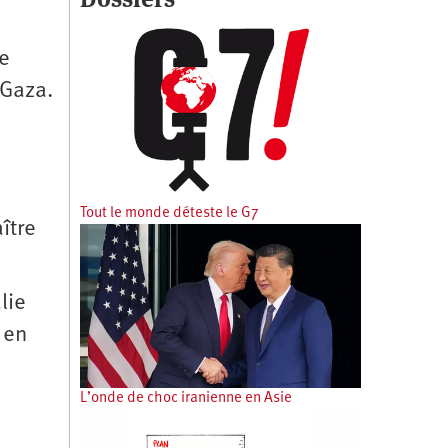
ce
 Gaza.
Tout le monde déteste le G7
ître
lie
 en
L’onde de choc iranienne en Asie