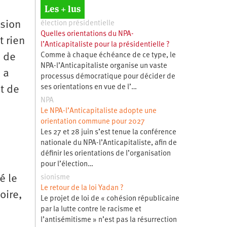
Les + lus
ision
élection présidentielle
Quelles orientations du NPA-
t rien
l’Anticapitaliste pour la présidentielle ?
Comme à chaque échéance de ce type, le
i de
NPA-l’Anticapitaliste organise un vaste
 a
processus démocratique pour décider de
ses orientations en vue de l’…
t de
NPA
Le NPA-l’Anticapitaliste adopte une
orientation commune pour 2027
Les 27 et 28 juin s’est tenue la conférence
nationale du NPA-l’Anticapitaliste, afin de
définir les orientations de l’organisation
pour l’élection…
é le
sionisme
Le retour de la loi Yadan ?
oire,
Le projet de loi de « cohésion républicaine
par la lutte contre le racisme et
l’antisémitisme » n’est pas la résurrection