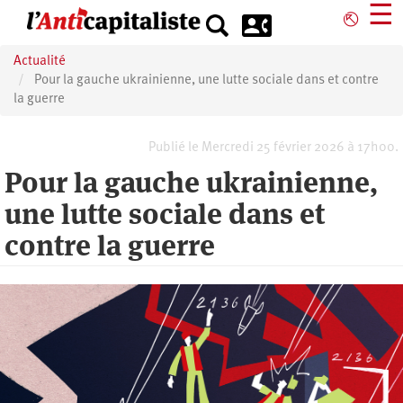
Aller
☰
⎋
au
contenu
Actualité
principal
Pour la gauche ukrainienne, une lutte sociale dans et contre
la guerre
Publié le Mercredi 25 février 2026 à 17h00.
Pour la gauche ukrainienne,
une lutte sociale dans et
contre la guerre