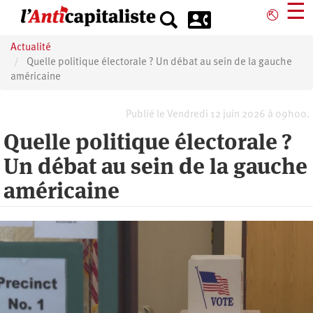
Aller
☰
⎋
au
contenu
Actualité
principal
Quelle politique électorale ? Un débat au sein de la gauche
américaine
Publié le Vendredi 12 juin 2026 à 09h00.
Quelle politique électorale ?
Un débat au sein de la gauche
américaine