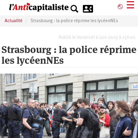
Aller
☰
⎋
au
contenu
Actualité
Strasbourg : la police réprime les lycéenNEs
principal
Publié le Vendredi 6 juin 2025 à 15h00.
Strasbourg : la police réprime
les lycéenNEs