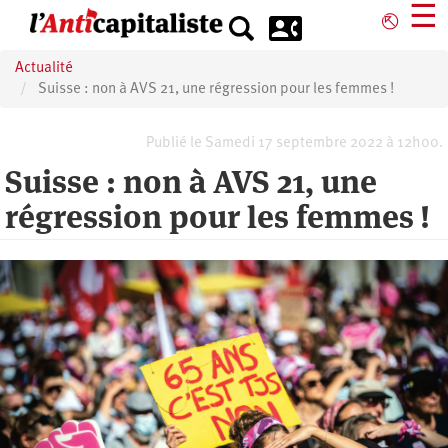
Aller
☰
⎋
au
contenu
Actualité
principal
Suisse : non à AVS 21, une régression pour les femmes !
Publié le Samedi 17 septembre 2022 à 12h00.
Suisse : non à AVS 21, une
régression pour les femmes !