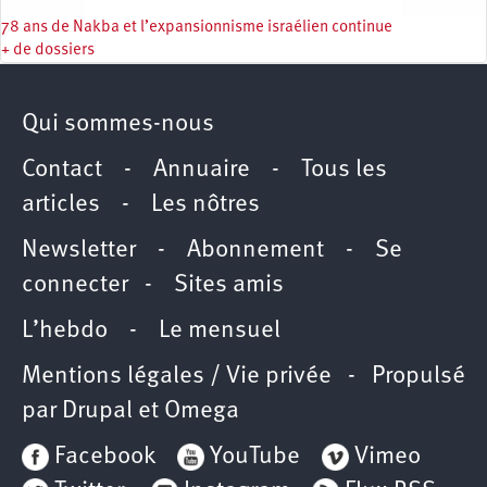
78 ans de Nakba et l’expansionnisme israélien continue
+ de dossiers
Qui sommes-nous
Contact
-
Annuaire
-
Tous les
articles
-
Les nôtres
Newsletter
-
Abonnement
-
Se
connecter
-
Sites amis
L’hebdo
-
Le mensuel
Mentions légales / Vie privée
- Propulsé
par
Drupal
et
Omega
Facebook
YouTube
Vimeo