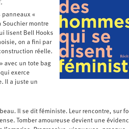
.
les panneaux «
ra Souchier montre
i lisent Bell Hooks
isie, on a fini par
onstruction réelle.
 » avec un tote bag
 qui exerce
 Il a juste un
 beau. Il se dit féministe. Leur rencontre, sur f
ntense. Tomber amoureuse devient une évidenc