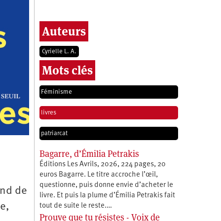
Auteurs
Cyrielle L. A.
Mots clés
Féminisme
livres
patriarcat
Bagarre, d’Émilia Petrakis
Éditions Les Avrils, 2026, 224 pages, 20
euros Bagarre. Le titre accroche l’œil,
questionne, puis donne envie d’acheter le
ond de
livre. Et puis la plume d’Émilia Petrakis fait
e,
tout de suite le reste.…
Prouve que tu résistes - Voix de