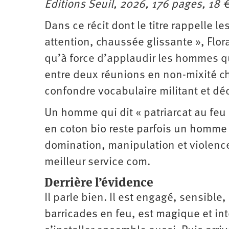
Éditions Seuil, 2026, 176 pages, 18 €
Santé
Hôpitaux
LGBTI
Amérique
du
Nord
Dans ce récit dont le titre rappelle 
Vidéos
SNCF
Amérique
latine
attention, chaussée glissante », Flo
Dans
Services
Asie
qu’à force d’applaudir les hommes qu
mon
publics
département
Europe
entre deux réunions en non-mixité cho
confondre vocabulaire militant et déc
Moyen-
Orient
Un homme qui dit « patriarcat au feu
Océanie
en coton bio reste parfois un homme
domination, manipulation et violence.
meilleur service com.
Derrière l’évidence
Il parle bien. Il est engagé, sensible,
barricades en feu, est magique et i