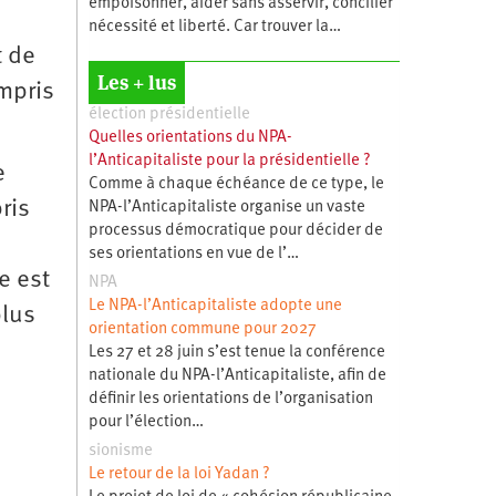
empoisonner, aider sans asservir, concilier
nécessité et liberté. Car trouver la…
t de
Les + lus
mpris
élection présidentielle
Quelles orientations du NPA-
l’Anticapitaliste pour la présidentielle ?
e
Comme à chaque échéance de ce type, le
ris
NPA-l’Anticapitaliste organise un vaste
processus démocratique pour décider de
ses orientations en vue de l’…
e est
NPA
Le NPA-l’Anticapitaliste adopte une
plus
orientation commune pour 2027
Les 27 et 28 juin s’est tenue la conférence
nationale du NPA-l’Anticapitaliste, afin de
définir les orientations de l’organisation
pour l’élection…
sionisme
Le retour de la loi Yadan ?