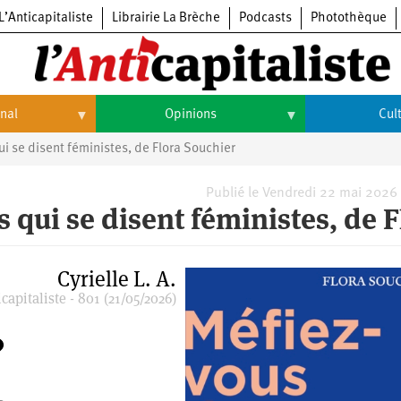
L’Anticapitaliste
Librairie La Brèche
Podcasts
Photothèque
onal
Opinions
Cul
 se disent féministes, de Flora Souchier
Opinions
Culture
Histoire
Arts
Publié le Vendredi 22 mai 2026
qui se disent féministes, de F
Cinéma
Expositions
Cyrielle L. A.
capitaliste - 801 (21/05/2026)
Livres
Musique