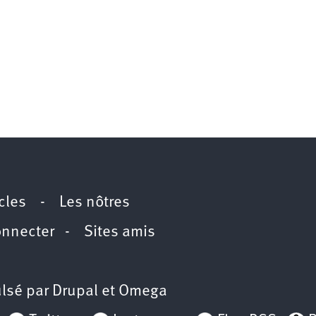
icles
-
Les nôtres
onnecter
-
Sites amis
lsé par
Drupal
et
Omega