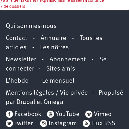
78 ans de Nakba et l’expansionnisme israélien continue
+ de dossiers
Qui sommes-nous
Contact
-
Annuaire
-
Tous les
articles
-
Les nôtres
Newsletter
-
Abonnement
-
Se
connecter
-
Sites amis
L’hebdo
-
Le mensuel
Mentions légales / Vie privée
- Propulsé
par
Drupal
et
Omega
Facebook
YouTube
Vimeo
Twitter
Instagram
Flux RSS