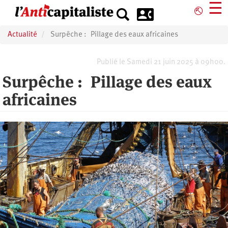
Aller
☰
⎋
au
contenu
Actualité
Surpêche : Pillage des eaux africaines
principal
Publié le Samedi 21 juin 2025 à 09h00.
Surpêche : Pillage des eaux
africaines