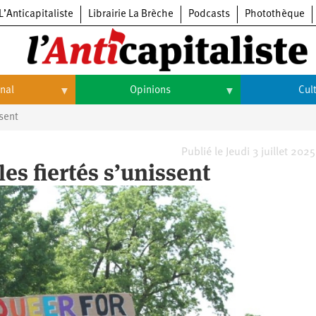
L’Anticapitaliste
Librairie La Brèche
Podcasts
Photothèque
onal
Opinions
Cul
ssent
Opinions
Culture
Histoire
Arts
Publié le Jeudi 3 juillet 202
les fiertés s’unissent
Cinéma
Expositions
Livres
Musique