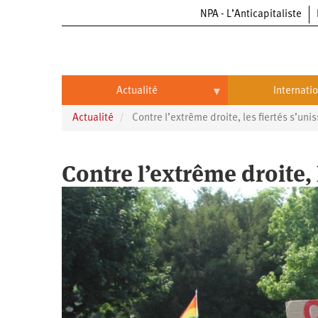
NPA - L’Anticapitaliste
Aller
au
contenu
principal
Actualité
Internati
Actualité
Contre l’extrême droite, les fiertés s’uni
Actualité
International
Politique
Brésil
Contre l’extrême droite, 
Entreprises
Chine
Oppressions
Entreprises
États-
Unis
Économie
Automobile
Oppressions
Continents
Écologie
Aéronautique
Antiracisme
Continents
Éducation
Commerce
Féminisme
Afrique