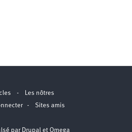
icles
-
Les nôtres
onnecter
-
Sites amis
lsé par
Drupal
et
Omega