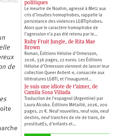
/07/2025)
politiques
Le meurtre de Noahm, agressé à Metz aux
cris d’insultes homophobes, rappelle la
persistance des violences LGBTIphobes.
Alors que le caractère homophobe de
l’agression n’a pas été retenu par le…
un
Ruby Fruit Jungle, de Rita Mae
Brown
elle
Roman, Éditions Héloïse d’Ormesson,
breux
2026, 336 pages, 22 euros. Les Éditions
ion de
Héloïse d’Ormesson viennent de lancer leur
collection Queer Ardent·e, consacrée aux
littératures LGBTI, et l’inaugurent…
Je suis une idiote de t’aimer, de
Camila Sosa Villada
les
Traduction de l’espagnol (Argentine) par
Laura Alcoba. Éditions Métailié, 2026, 200
roite
pages, 21 €. Neuf nouvelles, neuf voix, neuf
destins, neuf tranches de vie de trans, de
prostituéEs, d’enfants et…
marche