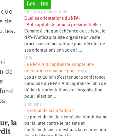
Les + lus
r que
élection présidentielle
Quelles orientations du NPA-
se de
l’Anticapitaliste pour la présidentielle ?
uttes.
Comme à chaque échéance de ce type, le
NPA-l’Anticapitaliste organise un vaste
processus démocratique pour décider de
ses orientations en vue de l’…
e
NPA
mi
Le NPA-l’Anticapitaliste adopte une
in de
orientation commune pour 2027
Les 27 et 28 juin s’est tenue la conférence
re
nationale du NPA-l’Anticapitaliste, afin de
ofond
définir les orientations de l’organisation
pour l’élection…
os
sionisme
Le retour de la loi Yadan ?
Le projet de loi de « cohésion républicaine
r, la
par la lutte contre le racisme et
rdit
l’antisémitisme » n’est pas la résurrection