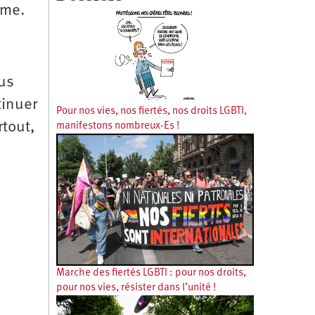
sme.
ous
tinuer
Pour nos vies, nos fiertés, nos droits LGBTI,
rtout,
manifestons nombreux·Es !
Marche des fiertés LGBTI : pour nos droits,
pour nos vies, résister dans l’unité !