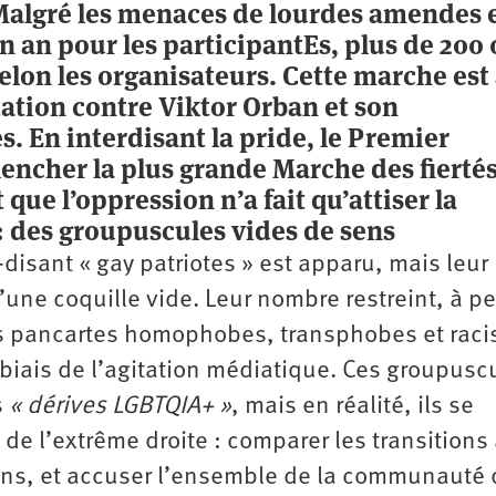
Malgré les menaces de lourdes amendes 
n an pour les participantEs, plus de 200 
lon les organisateurs. Cette marche est 
ation contre Viktor Orban et son
 En interdisant la pride, le Premier
lencher la plus grande Marche des fierté
que l’oppression n’a fait qu’attiser la
 : des groupuscules vides de sens
­disant « gay patriotes » est apparu, mais leur
’une coquille vide. Leur nombre restreint, à p
s pancartes homophobes, transphobes et raci
 biais de l’agitation médiatique. Ces groupusc
s
« dérives LGBTQIA+ »
, mais en réalité, ils se
de l’extrême droite : comparer les transitions
ens, et accuser l’ensemble de la communauté 