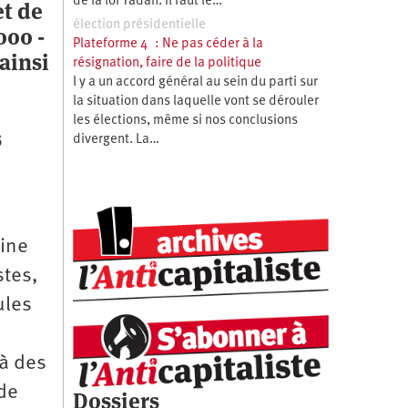
de la loi Yadan. Il faut le…
et de
élection présidentielle
000 ­
Plateforme 4 : Ne pas céder à la
ainsi
résignation, faire de la politique
l y a un accord général au sein du parti sur
la situation dans laquelle vont se dérouler
les élections, même si nos conclusions
s
divergent. La…
eine
stes,
ules
 à des
de
Dossiers