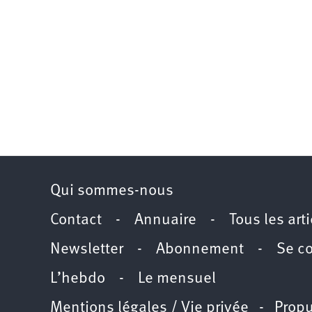
Qui sommes-nous
Contact
-
Annuaire
-
Tous les art
Newsletter
-
Abonnement
-
Se c
L’hebdo
-
Le mensuel
Mentions légales / Vie privée
- Propu