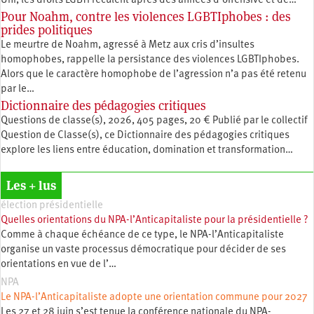
Uni, les droits LGBTI reculent après des années d’offensive et de…
Pour Noahm, contre les violences LGBTIphobes : des
prides politiques
Le meurtre de Noahm, agressé à Metz aux cris d’insultes
homophobes, rappelle la persistance des violences LGBTIphobes.
Alors que le caractère homophobe de l’agression n’a pas été retenu
par le…
Dictionnaire des pédagogies critiques
Questions de classe(s), 2026, 405 pages, 20 € Publié par le collectif
Question de Classe(s), ce Dictionnaire des pédagogies critiques
explore les liens entre éducation, ­domination et transformation…
Les + lus
élection présidentielle
Quelles orientations du NPA-l’Anticapitaliste pour la présidentielle ?
Comme à chaque échéance de ce type, le NPA-l’Anticapitaliste
organise un vaste processus démocratique pour décider de ses
orientations en vue de l’…
NPA
Le NPA-l’Anticapitaliste adopte une orientation commune pour 2027
Les 27 et 28 juin s’est tenue la conférence nationale du NPA-