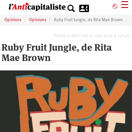
Aller
☰
⎋
au
contenu
Opinions
Opinions
Ruby Fruit Jungle, de Rita Mae Brown
principal
Publié le Mercredi 27 mai 2026 à 15h00.
Ruby Fruit Jungle, de Rita
Mae Brown