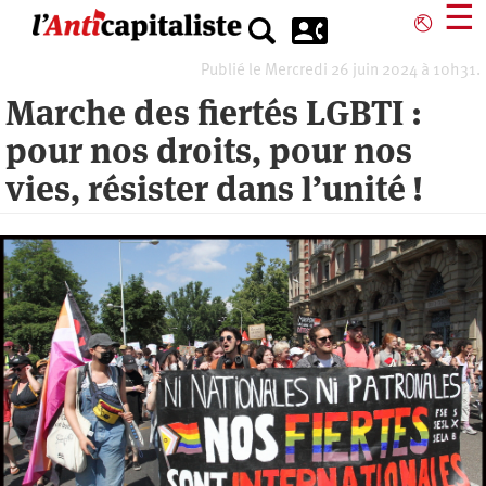
Aller
☰
⎋
au
contenu
Publié le Mercredi 26 juin 2024 à 10h31.
principal
Marche des fiertés LGBTI :
pour nos droits, pour nos
vies, résister dans l’unité !