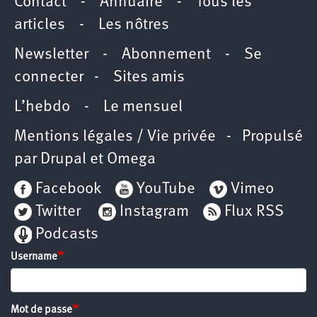
Contact
-
Annuaire
-
Tous les
articles
-
Les nôtres
Newsletter
-
Abonnement
-
Se
connecter
-
Sites amis
L’hebdo
-
Le mensuel
Mentions légales / Vie privée
- Propulsé
par
Drupal
et
Omega
Facebook
YouTube
Vimeo
Twitter
Instagram
Flux RSS
Podcasts
Username
Mot de passe