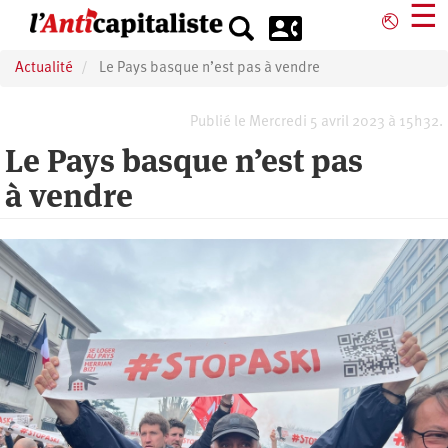
Aller
☰
⎋
au
contenu
Actualité
Le Pays basque n’est pas à vendre
principal
Publié le Mercredi 5 avril 2023 à 15h32.
Le Pays basque n’est pas
à vendre