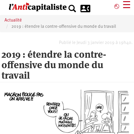
Aller
☰
⎋
au
contenu
Actualité
principal
2019 : étendre la contre-offensive du monde du travail
Publié le Jeudi 3 janvier 2019 à 19h40.
2019 : étendre la contre-
offensive du monde du
travail