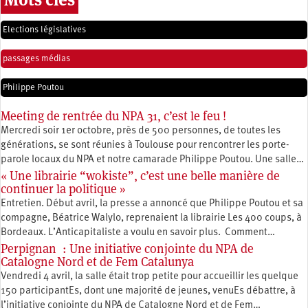
Elections législatives
passages médias
Philippe Poutou
Meeting de rentrée du NPA 31, c’est le feu !
Mercredi soir 1er octobre, près de 500 personnes, de toutes les
générations, se sont réunies à Toulouse pour rencontrer les porte-
parole locaux du NPA et notre camarade Philippe Poutou. Une salle…
« Une librairie “wokiste”, c’est une belle manière de
continuer la politique »
Entretien. Début avril, la presse a annoncé que Philippe Poutou et sa
compagne, Béatrice Walylo, reprenaient la librairie Les 400 coups, à
Bordeaux. L’Anticapitaliste a voulu en savoir plus. Comment…
Perpignan : Une initiative conjointe du NPA de
Catalogne Nord et de Fem Catalunya
Vendredi 4 avril, la salle était trop petite pour accueillir les quelque
150 participantEs, dont une majorité de jeunes, venuEs débattre, à
l’initiative conjointe du NPA de Catalogne Nord et de Fem…