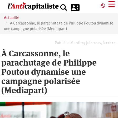
Aller
☰
⎋
au
contenu
Actualité
principal
À Carcassonne, le parachutage de Philippe Poutou dynamise
une campagne polarisée (Mediapart)
Publié le Mardi 25 juin 2024 à 11h14.
À Carcassonne, le
parachutage de Philippe
Poutou dynamise une
campagne polarisée
(Mediapart)