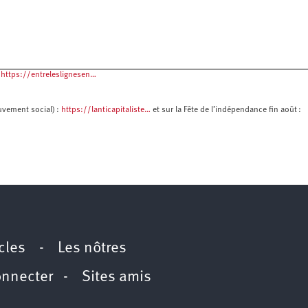
r
https://entreleslignesen…
uvement social) :
https://lanticapitaliste…
et sur la Fête de l’indépendance fin août :
icles
-
Les nôtres
onnecter
-
Sites amis