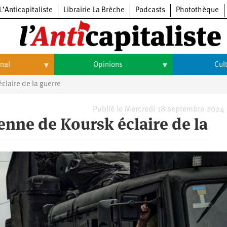
L’Anticapitaliste
Librairie La Brèche
Podcasts
Photothèque
onal
Opinions
Cul
claire de la guerre
Opinions
Culture
Histoire
Arts
Publié le Mercredi 18 septembre 2024
enne de Koursk éclaire de la
Cinéma
Expositions
Livres
Musique