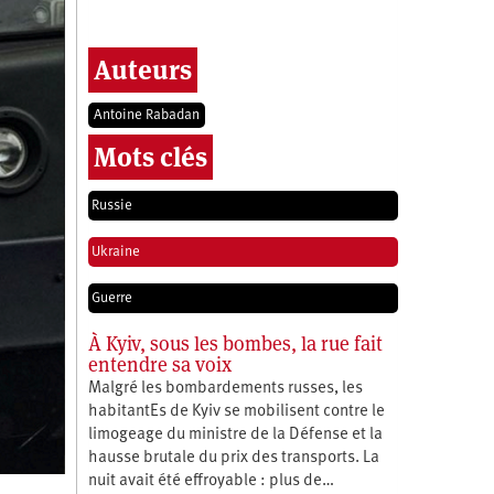
Auteurs
Antoine Rabadan
Mots clés
Russie
Ukraine
Guerre
À Kyiv, sous les bombes, la rue fait
entendre sa voix
Malgré les bombardements russes, les
habitantEs de Kyiv se mobilisent contre le
limogeage du ministre de la Défense et la
hausse brutale du prix des transports. La
nuit avait été effroyable : plus de…