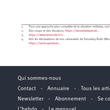
1.
Pour une approche plus complète de la situation militaire, voi
2.
Des coups et des douleurs,
https://lavoiedelepee.bl…
3.
https://www.lemonde.fr/l…
4.
Voir les déclarations de nos camarades de Sotsialny Rukh (Mo
https://lanticapitaliste…
Qui sommes-nous
Contact
-
Annuaire
-
Tous les art
Newsletter
-
Abonnement
-
Se c
L’hebdo
-
Le mensuel