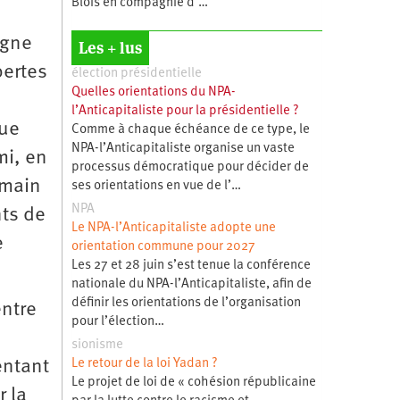
Blois en compagnie d’…
igne
Les + lus
pertes
élection présidentielle
Quelles orientations du NPA-
l’Anticapitaliste pour la présidentielle ?
que
Comme à chaque échéance de ce type, le
NPA-l’Anticapitaliste organise un vaste
mi, en
processus démocratique pour décider de
umain
ses orientations en vue de l’…
NPA
nts de
Le NPA-l’Anticapitaliste adopte une
e
orientation commune pour 2027
Les 27 et 28 juin s’est tenue la conférence
nationale du NPA-l’Anticapitaliste, afin de
définir les orientations de l’organisation
entre
pour l’élection…
sionisme
Le retour de la loi Yadan ?
entant
Le projet de loi de « cohésion républicaine
r la