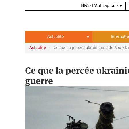
NPA - L’Anticapitaliste
Aller
au
contenu
principal
Actualité
Internati
Actualité
Ce que la percée ukrainienne de Koursk é
Actualité
International
Politique
Brésil
Ce que la percée ukraini
Entreprises
Chine
guerre
Oppressions
Entreprises
États-
Unis
Économie
Automobile
Oppressions
Continents
Écologie
Aéronautique
Antiracisme
Continents
Éducation
Commerce
Féminisme
Afrique