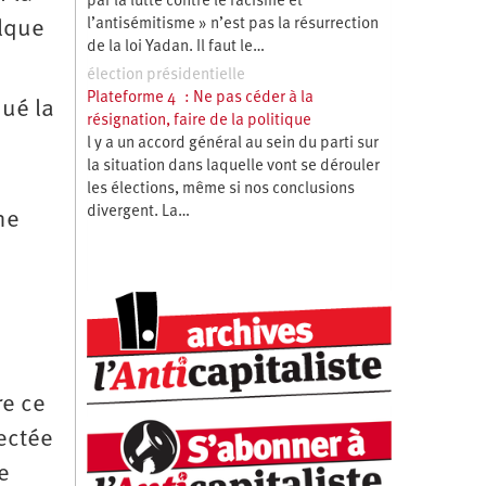
par la lutte contre le racisme et
l’antisémitisme » n’est pas la résurrection
elque
de la loi Yadan. Il faut le…
élection présidentielle
Plateforme 4 : Ne pas céder à la
qué la
résignation, faire de la politique
l y a un accord général au sein du parti sur
la situation dans laquelle vont se dérouler
les élections, même si nos conclusions
divergent. La…
ne
re ce
fectée
e