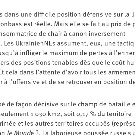
 dans une difficile position défensive sur la l
onbass est réelle. Mais elle se fait au prix de 
onsommatrice de chair à canon inversement
ux. Les UkrainienNEs assument, eux, une tacti
usqu’à infliger le maximum de pertes à l’enne
ers des positions tenables dès que le coût h
 Et cela dans l’attente d’avoir tous les armeme
r à l’offensive et de se retrouver en position d
sé de façon décisive sur le champ de bataille 
eulement 1 030 km2, soit 0,17 % du territoire
rimée et les autres territoires occupés (représ
3
on
le Mond
e
. La laborieuse poussée russe su