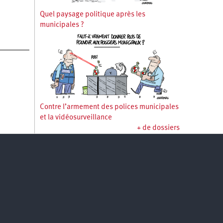
Quel paysage politique après les
municipales ?
Contre l’armement des polices municipales
et la vidéosurveillance
+ de dossiers