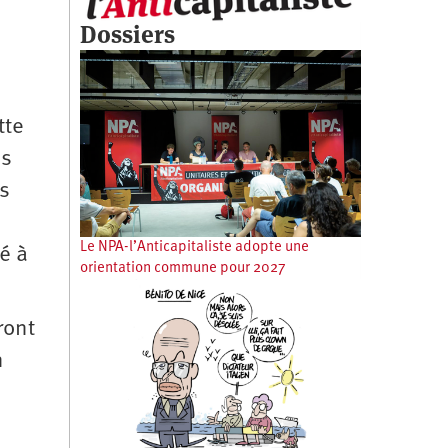
Dossiers
tte
es
es
Le NPA-l’Anticapitaliste adopte une
é à
orientation commune pour 2027
ront
n